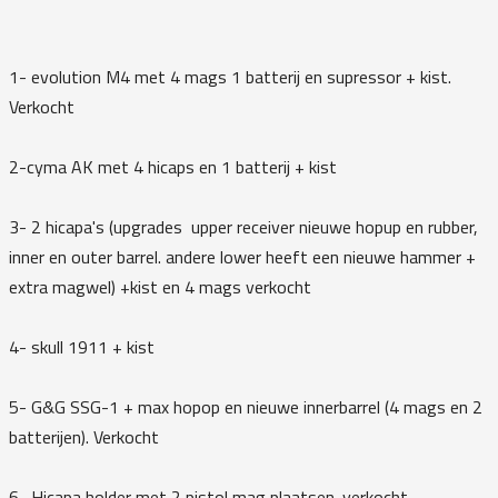
1- evolution M4 met 4 mags 1 batterij en supressor + kist.
Verkocht
2-cyma AK met 4 hicaps en 1 batterij + kist
3- 2 hicapa's (upgrades upper receiver nieuwe hopup en rubber,
inner en outer barrel. andere lower heeft een nieuwe hammer +
extra magwel) +kist en 4 mags verkocht
4- skull 1911 + kist
5- G&G SSG-1 + max hopop en nieuwe innerbarrel (4 mags en 2
batterijen). Verkocht
6- Hicapa holder met 2 pistol mag plaatsen. verkocht