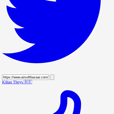
Kilian Theys
🇧🇪