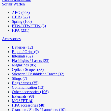
Softair Waffen
AEG (668)
GBB (527)
Spring (106)
PTW/DTW/CTW (3)
HPA (231)
Accessories
Batteries (12)
Bipod / Grips (9)
Internals (62)
Flashlights / Lasers (23)
Magazines (85)
Optics / Scopes (83)
Silencer / Flashhider / Tracer (32)
Slings (7)
Bags / cases (35)
Communication (13)
Other accessories (106)
Externals (98)
MOSFET (4)
HPA accessories (48)
Granaten / Shells / Launchers (10)