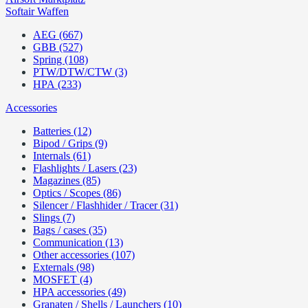
Softair Waffen
AEG (667)
GBB (527)
Spring (108)
PTW/DTW/CTW (3)
HPA (233)
Accessories
Batteries (12)
Bipod / Grips (9)
Internals (61)
Flashlights / Lasers (23)
Magazines (85)
Optics / Scopes (86)
Silencer / Flashhider / Tracer (31)
Slings (7)
Bags / cases (35)
Communication (13)
Other accessories (107)
Externals (98)
MOSFET (4)
HPA accessories (49)
Granaten / Shells / Launchers (10)