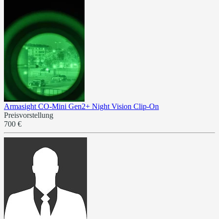
Armasight CO-Mini Gen2+ Night Vision Clip-On
Preisvorstellung
700 €