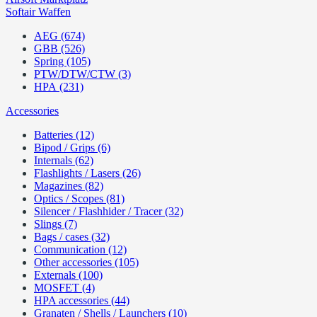
Softair Waffen
AEG (674)
GBB (526)
Spring (105)
PTW/DTW/CTW (3)
HPA (231)
Accessories
Batteries (12)
Bipod / Grips (6)
Internals (62)
Flashlights / Lasers (26)
Magazines (82)
Optics / Scopes (81)
Silencer / Flashhider / Tracer (32)
Slings (7)
Bags / cases (32)
Communication (12)
Other accessories (105)
Externals (100)
MOSFET (4)
HPA accessories (44)
Granaten / Shells / Launchers (10)