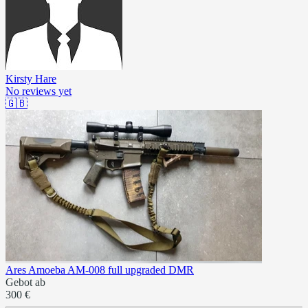
Kirsty Hare
No reviews yet
🇬🇧
Ares Amoeba AM-008 full upgraded DMR
Gebot ab
300 €