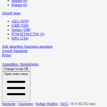
Milsim (8)
Polsim (0)
Airsoft guns
AEG (670)
GBB (526)
Spring (108)
PTW/DTW/CTW (3)
HPA (234)
Alle aktuellen Anzeigen anzeigen
Airsoft
Standorte
Preise
Anmelden
/ Registrieren
Change locale
DE
Open main menu
Startseite
/
Anzeigen
/
Softair Waffen
/
AEG
/
ICS SG552 met