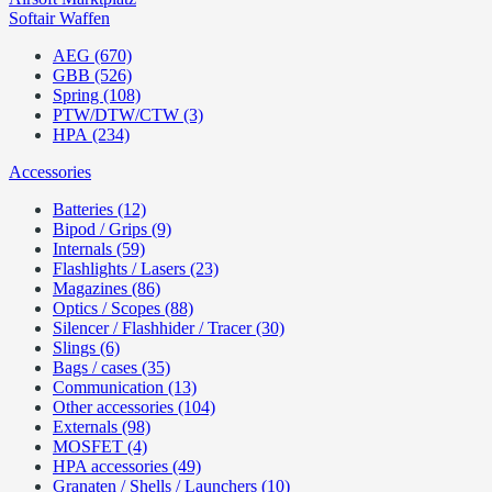
Softair Waffen
AEG (670)
GBB (526)
Spring (108)
PTW/DTW/CTW (3)
HPA (234)
Accessories
Batteries (12)
Bipod / Grips (9)
Internals (59)
Flashlights / Lasers (23)
Magazines (86)
Optics / Scopes (88)
Silencer / Flashhider / Tracer (30)
Slings (6)
Bags / cases (35)
Communication (13)
Other accessories (104)
Externals (98)
MOSFET (4)
HPA accessories (49)
Granaten / Shells / Launchers (10)