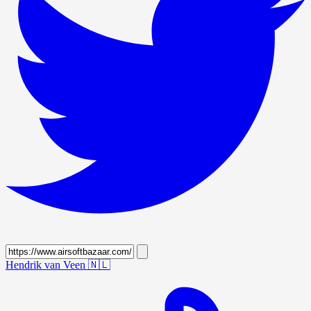
Hendrik van Veen
🇳🇱