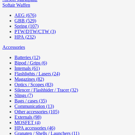
Softair Waffen
AEG (676)
GBB (529)
Spring (107)
PTW/DTW/CTW (3)
HPA (232)
Accessories
Batteries (12)
Bipod / Grips (6)
Internals (61)
Flashlights / Lasers (24)
Magazines (82)
Optics / Scopes (83)
Silencer / Flashhider / Tracer (32)
Slings (7)
Bags / cases (35)
Communication (13)
Other accessories (105)
Externals (98)
MOSFET (4)
HPA accessories (46)
Granaten / Shells / Launchers (11)