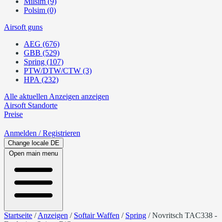
Milsim (9)
Polsim (0)
Airsoft guns
AEG (676)
GBB (529)
Spring (107)
PTW/DTW/CTW (3)
HPA (232)
Alle aktuellen Anzeigen anzeigen
Airsoft
Standorte
Preise
Anmelden
/ Registrieren
Change locale
DE
Open main menu
Startseite
/
Anzeigen
/
Softair Waffen
/
Spring
/
Novritsch TAC338 -