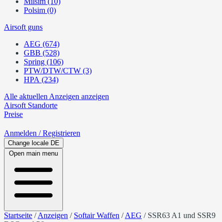
Milsim (10)
Polsim (0)
Airsoft guns
AEG (674)
GBB (528)
Spring (106)
PTW/DTW/CTW (3)
HPA (234)
Alle aktuellen Anzeigen anzeigen
Airsoft
Standorte
Preise
Anmelden
/ Registrieren
Change locale
DE
Open main menu
Startseite
/
Anzeigen
/
Softair Waffen
/
AEG
/
SSR63 A1 und SSR9