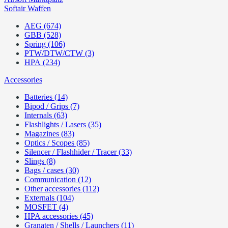
Softair Waffen
AEG (674)
GBB (528)
Spring (106)
PTW/DTW/CTW (3)
HPA (234)
Accessories
Batteries (14)
Bipod / Grips (7)
Internals (63)
Flashlights / Lasers (35)
Magazines (83)
Optics / Scopes (85)
Silencer / Flashhider / Tracer (33)
Slings (8)
Bags / cases (30)
Communication (12)
Other accessories (112)
Externals (104)
MOSFET (4)
HPA accessories (45)
Granaten / Shells / Launchers (11)