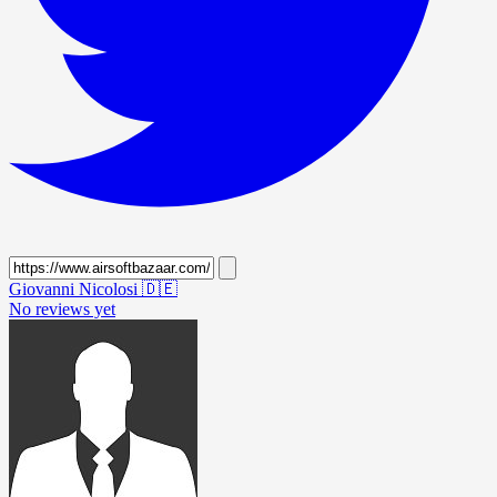
Giovanni Nicolosi
🇩🇪
No reviews yet