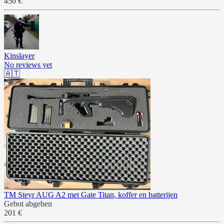
450 €
Kinslayer
No reviews yet
🇦🇹
TM Steyr AUG A2 met Gate Titan, koffer en batterijen
Gebot abgeben
201 €