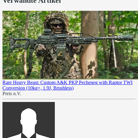
Verwandte Artikel
Rare Heavy Beast: Custom A&K PKP Pecheneg with Raptor TWI
Conversion (10kg+, 1.9J, Brushless)
Preis n.V.