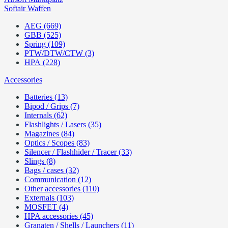
Softair Waffen
AEG (669)
GBB (525)
Spring (109)
PTW/DTW/CTW (3)
HPA (228)
Accessories
Batteries (13)
Bipod / Grips (7)
Internals (62)
Flashlights / Lasers (35)
Magazines (84)
Optics / Scopes (83)
Silencer / Flashhider / Tracer (33)
Slings (8)
Bags / cases (32)
Communication (12)
Other accessories (110)
Externals (103)
MOSFET (4)
HPA accessories (45)
Granaten / Shells / Launchers (11)