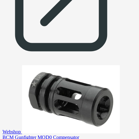
Webshop
BCM Gunfighter MOD0 Compensator