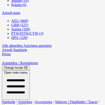
Milsim (10)
Polsim (0)
Airsoft guns
AEG (669)
GBB (525)
Spring (109)
PTW/DTW/CTW (3)
HPA (228)
Alle aktuellen Anzeigen anzeigen
Airsoft
Standorte
Preise
Anmelden
/ Registrieren
Change locale
DE
Open main menu
Startseite
/
Anzeigen
/
Accessories
/
Silencer / Flashhider / Tracer
/