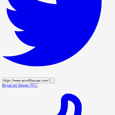
Bryan ter Heege
🇳🇱