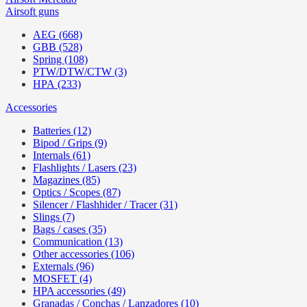
Airsoft guns
AEG (668)
GBB (528)
Spring (108)
PTW/DTW/CTW (3)
HPA (233)
Accessories
Batteries (12)
Bipod / Grips (9)
Internals (61)
Flashlights / Lasers (23)
Magazines (85)
Optics / Scopes (87)
Silencer / Flashhider / Tracer (31)
Slings (7)
Bags / cases (35)
Communication (13)
Other accessories (106)
Externals (96)
MOSFET (4)
HPA accessories (49)
Granadas / Conchas / Lanzadores (10)