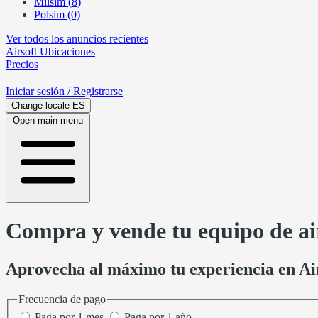
Milsim (8)
Polsim (0)
Ver todos los anuncios recientes
Airsoft
Ubicaciones
Precios
Iniciar sesión
/ Registrarse
Change locale
ES
Open main menu
Compra y vende tu equipo de air
Aprovecha al máximo tu experiencia en Air
Frecuencia de pago
Paga por 1 mes
Paga por 1 año