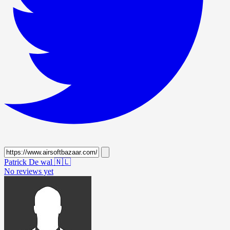
Patrick De wal
🇳🇱
No reviews yet