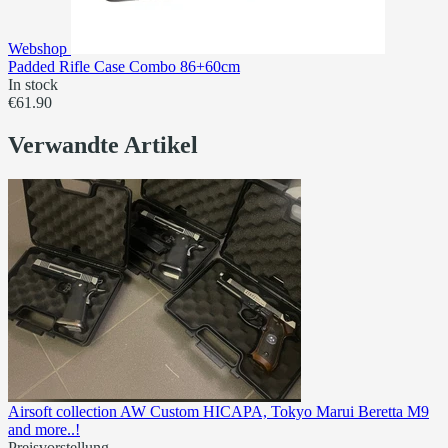
Webshop
Padded Rifle Case Combo 86+60cm
In stock
€61.90
Verwandte Artikel
Airsoft collection AW Custom HICAPA, Tokyo Marui Beretta M9
and more..!
Preisvorstellung