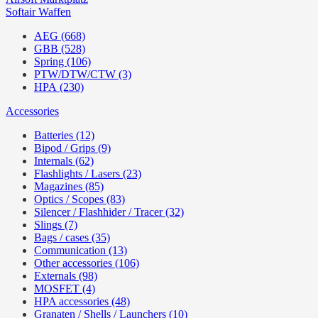
Softair Waffen
AEG (668)
GBB (528)
Spring (106)
PTW/DTW/CTW (3)
HPA (230)
Accessories
Batteries (12)
Bipod / Grips (9)
Internals (62)
Flashlights / Lasers (23)
Magazines (85)
Optics / Scopes (83)
Silencer / Flashhider / Tracer (32)
Slings (7)
Bags / cases (35)
Communication (13)
Other accessories (106)
Externals (98)
MOSFET (4)
HPA accessories (48)
Granaten / Shells / Launchers (10)