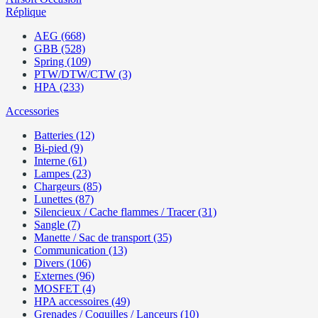
Réplique
AEG (668)
GBB (528)
Spring (109)
PTW/DTW/CTW (3)
HPA (233)
Accessories
Batteries (12)
Bi-pied (9)
Interne (61)
Lampes (23)
Chargeurs (85)
Lunettes (87)
Silencieux / Cache flammes / Tracer (31)
Sangle (7)
Manette / Sac de transport (35)
Communication (13)
Divers (106)
Externes (96)
MOSFET (4)
HPA accessoires (49)
Grenades / Coquilles / Lanceurs (10)