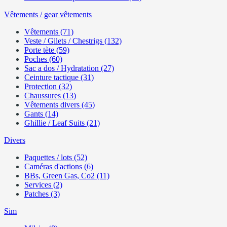
Vêtements / gear vêtements
Vêtements (71)
Veste / Gilets / Chestrigs (132)
Porte tète (59)
Poches (60)
Sac a dos / Hydratation (27)
Ceinture tactique (31)
Protection (32)
Chaussures (13)
Vêtements divers (45)
Gants (14)
Ghillie / Leaf Suits (21)
Divers
Paquettes / lots (52)
Caméras d'actions (6)
BBs, Green Gas, Co2 (11)
Services (2)
Patches (3)
Sim