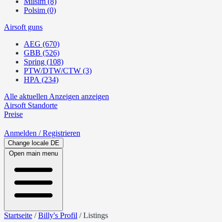
Milsim (8)
Polsim (0)
Airsoft guns
AEG (670)
GBB (526)
Spring (108)
PTW/DTW/CTW (3)
HPA (234)
Alle aktuellen Anzeigen anzeigen
Airsoft
Standorte
Preise
Anmelden
/ Registrieren
Change locale
DE
Open main menu
Startseite
/
Billy's Profil
/
Listings