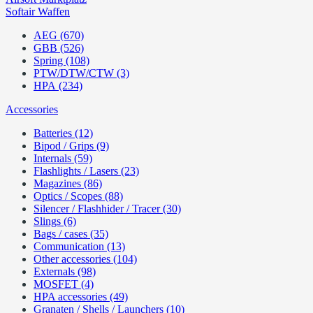
Softair Waffen
AEG (670)
GBB (526)
Spring (108)
PTW/DTW/CTW (3)
HPA (234)
Accessories
Batteries (12)
Bipod / Grips (9)
Internals (59)
Flashlights / Lasers (23)
Magazines (86)
Optics / Scopes (88)
Silencer / Flashhider / Tracer (30)
Slings (6)
Bags / cases (35)
Communication (13)
Other accessories (104)
Externals (98)
MOSFET (4)
HPA accessories (49)
Granaten / Shells / Launchers (10)