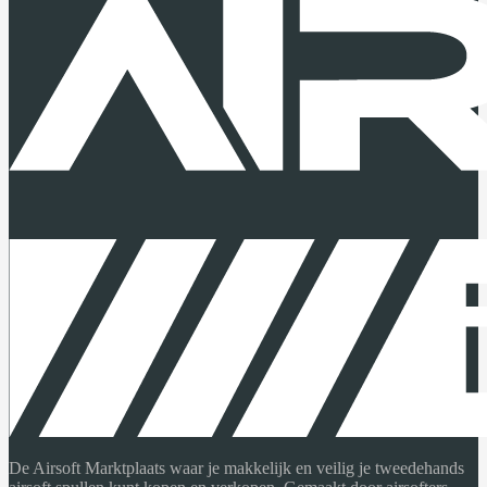
De Airsoft Marktplaats waar je makkelijk en veilig je tweedehands