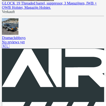
GLOCK 19 Threaded barrel, suppressor, 3 Magazijnen, IWB +
OWB Holster, Magazijn Holster.
Verkauft
Dramaclubboys
No reviews yet
🇳🇱