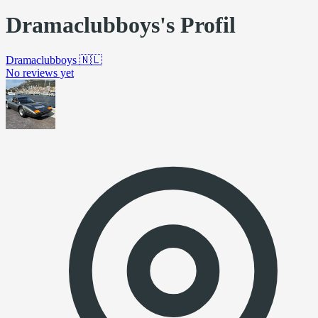
Dramaclubboys's Profil
Dramaclubboys
🇳🇱
No reviews yet