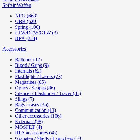
Softair Waffen
AEG (668)
GBB (529)
Spring (106)
PTW/DTW/CTW (3)
HPA (234)
Accessories
Batteries (12)
Bipod / Grips (9)
Internals (62)
Flashlights / Lasers (23)
Magazines (85)
Optics / Scopes (86)
Silencer / Flashhider / Tracer (31)
Slings (7)
Bags / cases (35)
Communication (13)
Other accessories (106)
Externals (98)
MOSFET (4)
HPA accessories (48)
Granaten / Shells / Launchers (10)