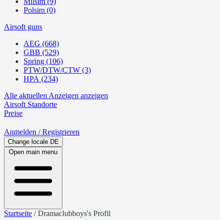
Milsim (9)
Polsim (0)
Airsoft guns
AEG (668)
GBB (529)
Spring (106)
PTW/DTW/CTW (3)
HPA (234)
Alle aktuellen Anzeigen anzeigen
Airsoft
Standorte
Preise
Anmelden
/ Registrieren
Change locale
DE
Open main menu
Startseite
/
Dramaclubboys's Profil