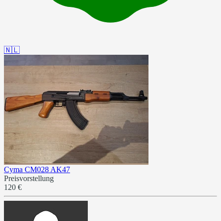
🇳🇱
Cyma CM028 AK47
Preisvorstellung
120 €