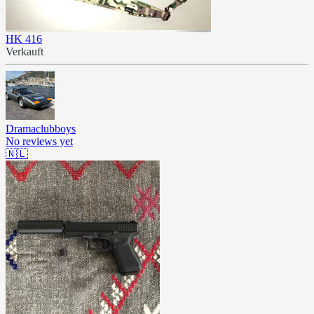
HK 416
Verkauft
Dramaclubboys
No reviews yet
🇳🇱