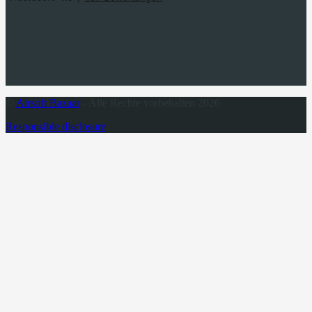
©
Airsoft Bazaar
- Alle Rechte vorbehalten 2026
Responsible disclosure