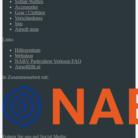
Softair Waffen
Accessories
Gear / Clothing
Verschiedenes
Sim
Airsoft guns
Links
Hilfezentrum
Webshop
NABV Particuliere Verkoop FAQ
AirsoftDB.nl
In Zusammenarbeit mit:
Folgen Sie uns auf Social Media: