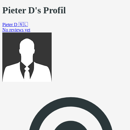
Pieter D's Profil
Pieter D
🇳🇱
No reviews yet