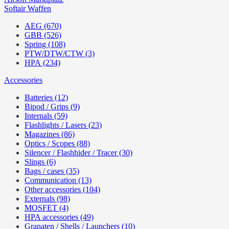
Softair Waffen
AEG (670)
GBB (526)
Spring (108)
PTW/DTW/CTW (3)
HPA (234)
Accessories
Batteries (12)
Bipod / Grips (9)
Internals (59)
Flashlights / Lasers (23)
Magazines (86)
Optics / Scopes (88)
Silencer / Flashhider / Tracer (30)
Slings (6)
Bags / cases (35)
Communication (13)
Other accessories (104)
Externals (98)
MOSFET (4)
HPA accessories (49)
Granaten / Shells / Launchers (10)