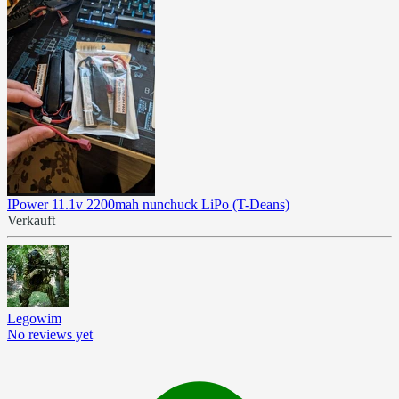
IPower 11.1v 2200mah nunchuck LiPo (T-Deans)
Verkauft
Legowim
No reviews yet