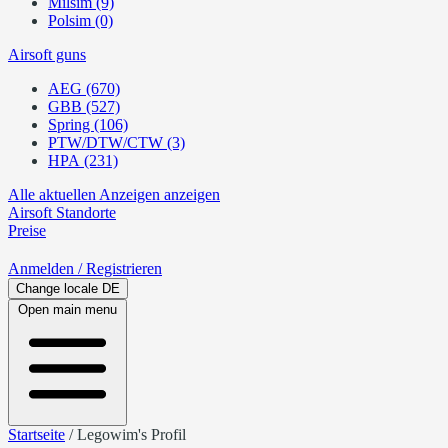
Milsim (9)
Polsim (0)
Airsoft guns
AEG (670)
GBB (527)
Spring (106)
PTW/DTW/CTW (3)
HPA (231)
Alle aktuellen Anzeigen anzeigen
Airsoft
Standorte
Preise
Anmelden
/ Registrieren
Change locale
DE
Open main menu
Startseite
/
Legowim's Profil