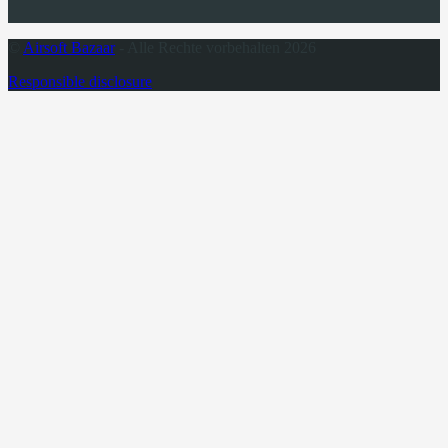
©
Airsoft Bazaar
- Alle Rechte vorbehalten 2026
Responsible disclosure