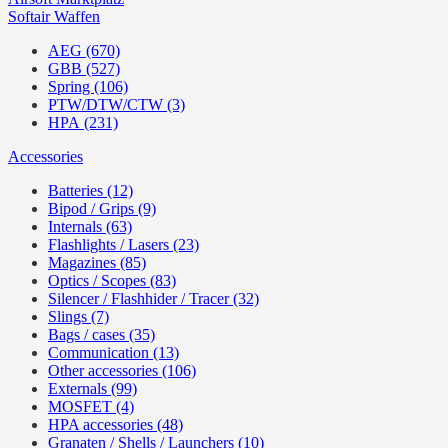
Softair Waffen
AEG (670)
GBB (527)
Spring (106)
PTW/DTW/CTW (3)
HPA (231)
Accessories
Batteries (12)
Bipod / Grips (9)
Internals (63)
Flashlights / Lasers (23)
Magazines (85)
Optics / Scopes (83)
Silencer / Flashhider / Tracer (32)
Slings (7)
Bags / cases (35)
Communication (13)
Other accessories (106)
Externals (99)
MOSFET (4)
HPA accessories (48)
Granaten / Shells / Launchers (10)