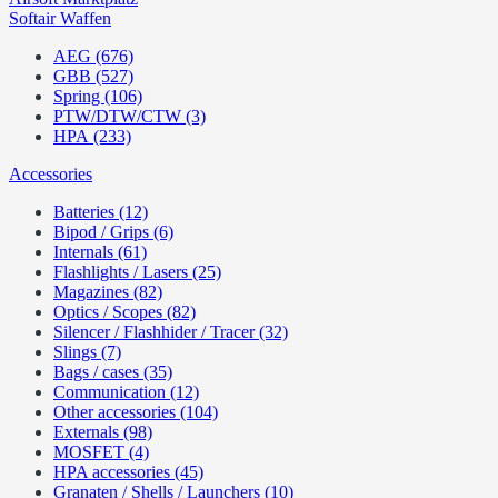
Softair Waffen
AEG (676)
GBB (527)
Spring (106)
PTW/DTW/CTW (3)
HPA (233)
Accessories
Batteries (12)
Bipod / Grips (6)
Internals (61)
Flashlights / Lasers (25)
Magazines (82)
Optics / Scopes (82)
Silencer / Flashhider / Tracer (32)
Slings (7)
Bags / cases (35)
Communication (12)
Other accessories (104)
Externals (98)
MOSFET (4)
HPA accessories (45)
Granaten / Shells / Launchers (10)