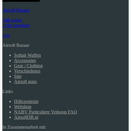
Airsoft Bazaar
344 online
1914 members
Join
Airsoft Bazaar
Softair Waffen
Accessories
Gear / Clothing
Verschiedenes
Sim
Airsoft guns
Links
Hilfezentrum
Webshop
NABV Particuliere Verkoop FAQ
AirsoftDB.nl
In Zusammenarbeit mit: