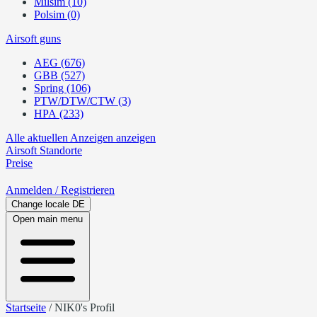
Milsim (10)
Polsim (0)
Airsoft guns
AEG (676)
GBB (527)
Spring (106)
PTW/DTW/CTW (3)
HPA (233)
Alle aktuellen Anzeigen anzeigen
Airsoft
Standorte
Preise
Anmelden
/ Registrieren
Change locale
DE
Open main menu
Startseite
/
NIK0's Profil