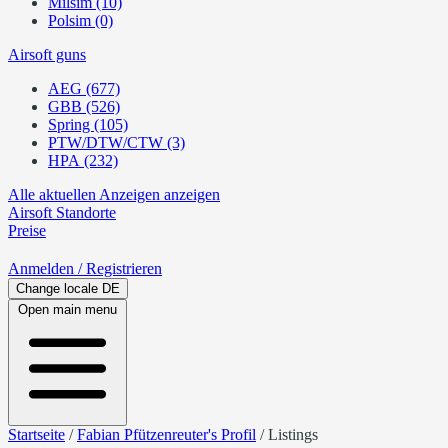
Milsim (10)
Polsim (0)
Airsoft guns
AEG (677)
GBB (526)
Spring (105)
PTW/DTW/CTW (3)
HPA (232)
Alle aktuellen Anzeigen anzeigen
Airsoft
Standorte
Preise
Anmelden
/ Registrieren
Change locale
DE
Open main menu
Startseite
/
Fabian Pfützenreuter's Profil
/
Listings