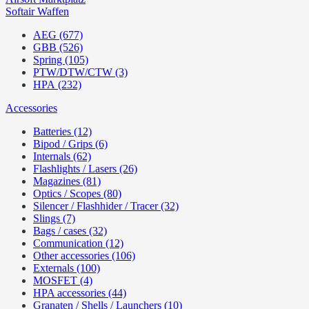
Softair Waffen
AEG (677)
GBB (526)
Spring (105)
PTW/DTW/CTW (3)
HPA (232)
Accessories
Batteries (12)
Bipod / Grips (6)
Internals (62)
Flashlights / Lasers (26)
Magazines (81)
Optics / Scopes (80)
Silencer / Flashhider / Tracer (32)
Slings (7)
Bags / cases (32)
Communication (12)
Other accessories (106)
Externals (100)
MOSFET (4)
HPA accessories (44)
Granaten / Shells / Launchers (10)