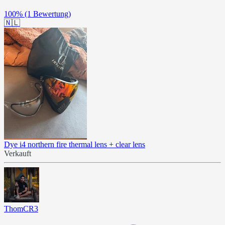
100%
(1 Bewertung)
🇳🇱
Dye i4 northern fire thermal lens + clear lens
Verkauft
ThomCR3