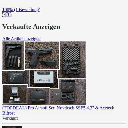
100%
(1 Bewertung)
🇳🇱
Verkaufte Anzeigen
Alle Artikel anzeigen
(TOPDEAL) Pro Airsoft Set: Novritsch SSP5 4.3'' & Acetech
Bifrost
Verkauft