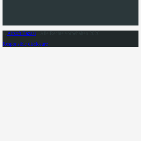
©
Airsoft Bazaar
- Alle Rechte vorbehalten 2026
Responsible disclosure