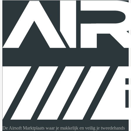
De Airsoft Marktplaats waar je makkelijk en veilig je tweedehands