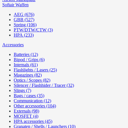
Softair Waffen
AEG (676)
GBB (527)
Spring (106)
PTW/DTW/CTW (3)
HPA (233)
Accessories
Batteries (12)
Bipod / Grips (6)
Internals (61)
Flashlights / Lasers (25)
Magazines (82)
Optics / Scopes (82)
Silencer / Flashhider / Tracer (32)
Slings (7)
Bags / cases (35)
Communication (12)
Other accessories (104)
Externals (98)
MOSFET (4)
HPA accessories (45)
Granaten / Shells / Launchers (10)