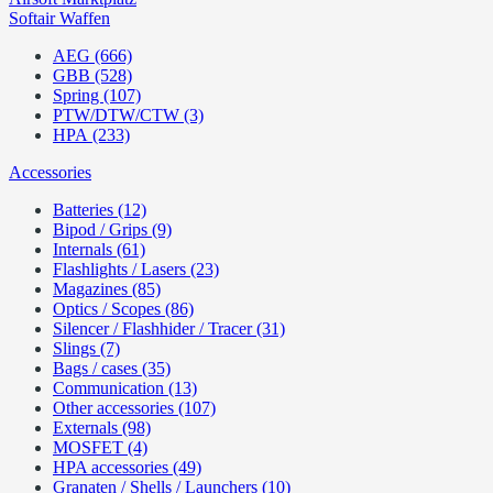
Softair Waffen
AEG (666)
GBB (528)
Spring (107)
PTW/DTW/CTW (3)
HPA (233)
Accessories
Batteries (12)
Bipod / Grips (9)
Internals (61)
Flashlights / Lasers (23)
Magazines (85)
Optics / Scopes (86)
Silencer / Flashhider / Tracer (31)
Slings (7)
Bags / cases (35)
Communication (13)
Other accessories (107)
Externals (98)
MOSFET (4)
HPA accessories (49)
Granaten / Shells / Launchers (10)