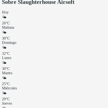
Sobre Slaughterhouse Airsoft
Hoy
🌤
26°C
Mañana
🌤
30°C
Domingo
🌤
32°C
Lunes
🌤
30°C
Martes
🌤
25°C
Miércoles
🌤
29°C
Jueves