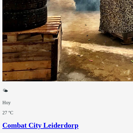
🌤
Hoy
27 °C
Combat City Leiderdorp