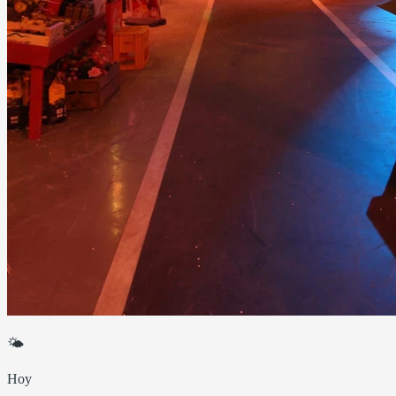
🌤
Hoy