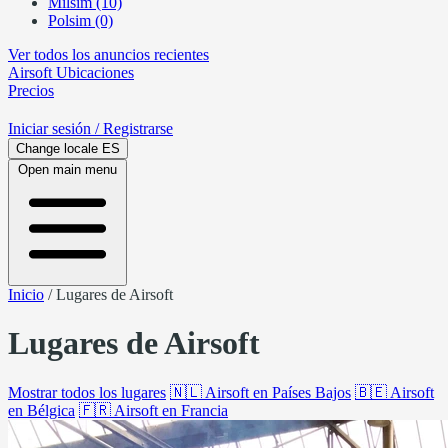
Milsim (10)
Polsim (0)
Ver todos los anuncios recientes
Airsoft
Ubicaciones
Precios
Iniciar sesión
/ Registrarse
Change locale
ES
Open main menu
Inicio
/
Lugares de Airsoft
Lugares de Airsoft
Mostrar todos los lugares
🇳🇱
Airsoft en Países Bajos
🇧🇪
Airsoft
en Bélgica
🇫🇷
Airsoft en Francia