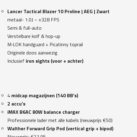
Lancer Tactical Blazer 10 Proline | AEG | Zwart
metaal- 1.0J – ±328 FPS
Semi & full-auto
Verstelbare kolf & hop-up
M‑LOK handguard + Picatinny toprail
Originele doos aanwezig
Inclusief
iron sights (voor + achter)
4
midcap magazijnen (140 BB’s)
2 accu’s
iMAX B6AC 80W balance charger
Professionele lader met alle kabels (nieuwprijs €50)
Walther Forward Grip Pod (vertical grip + bipod)
Nieuwprijs: €27,95