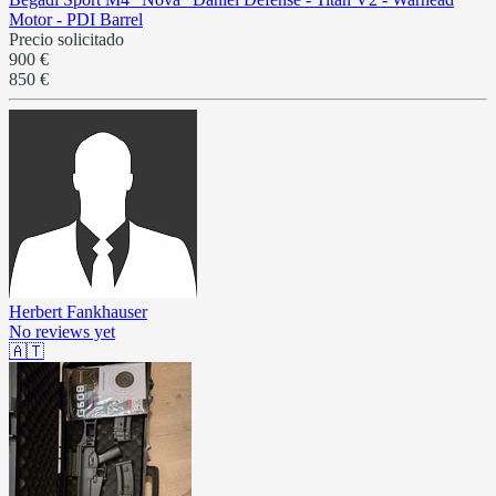
Motor - PDI Barrel
Precio solicitado
900 €
850 €
Herbert Fankhauser
No reviews yet
🇦🇹