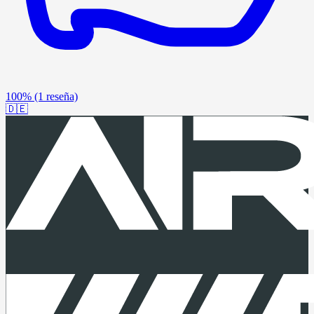
100%
(1 reseña)
🇩🇪