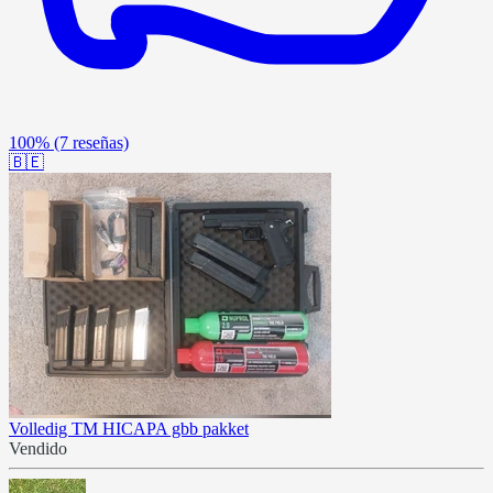
100%
(7 reseñas)
🇧🇪
Volledig TM HICAPA gbb pakket
Vendido