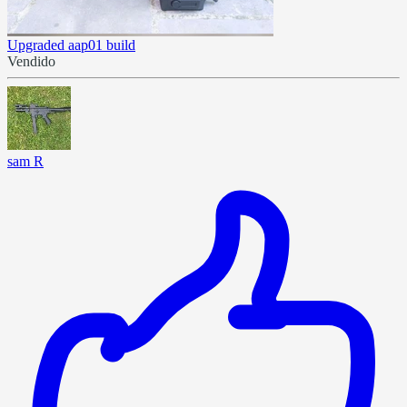
Upgraded aap01 build
Vendido
sam R