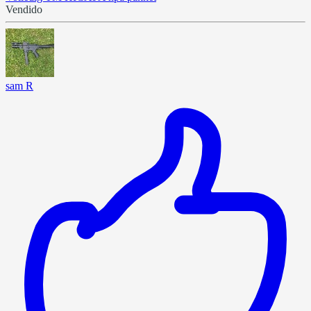
Vendido
sam R