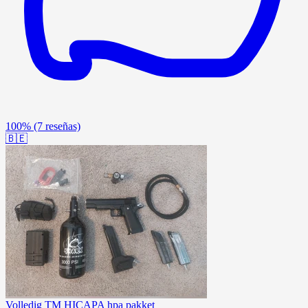
100%
(7 reseñas)
🇧🇪
Volledig TM HICAPA hpa pakket