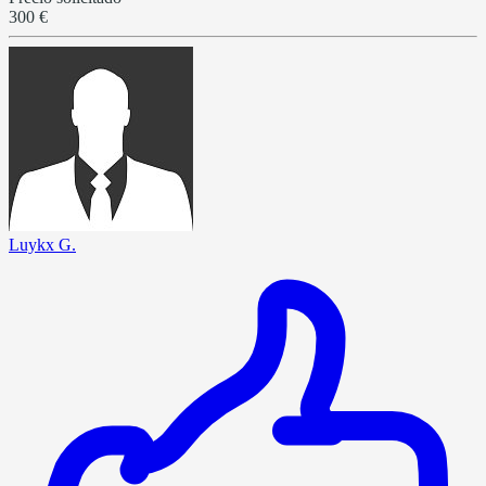
300 €
Luykx G.