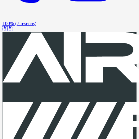
100%
(7 reseñas)
🇧🇪