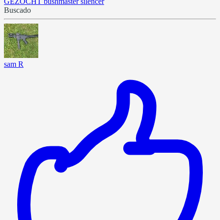
GEZOCHT bushmaster silencer
Buscado
sam R