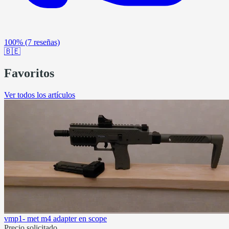
100%
(7 reseñas)
🇧🇪
Favoritos
Ver todos los artículos
vmp1- met m4 adapter en scope
Precio solicitado