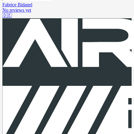
Fabrice Bidanel
No reviews yet
🇩🇪