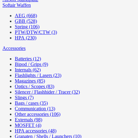
Softair Waffen
AEG (668)
GBB (528)
Spring (106)
PTW/DTW/CTW (3)
HPA (230)
Accessories
Batteries (12)
Bipod / Grips (9)
Internals (62)
Flashlights / Lasers (23)
Magazines (85)
Optics / Scopes (83)
Silencer / Flashhider / Tracer (32)
Slings (7)
Bags / cases (35)
Communication (13)
Other accessories (106)
Externals (98)
MOSFET (4)
HPA accessories (48)
Granaten / Shells / Launchers (10)