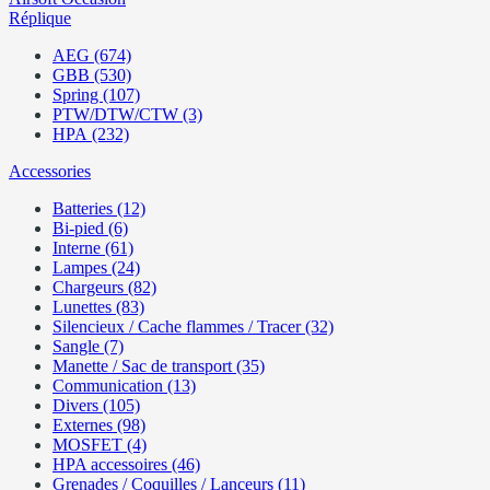
Réplique
AEG (674)
GBB (530)
Spring (107)
PTW/DTW/CTW (3)
HPA (232)
Accessories
Batteries (12)
Bi-pied (6)
Interne (61)
Lampes (24)
Chargeurs (82)
Lunettes (83)
Silencieux / Cache flammes / Tracer (32)
Sangle (7)
Manette / Sac de transport (35)
Communication (13)
Divers (105)
Externes (98)
MOSFET (4)
HPA accessoires (46)
Grenades / Coquilles / Lanceurs (11)