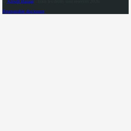
©
Airsoft Bazaar
- Tous les droits sont réservés 2026
Responsible disclosure