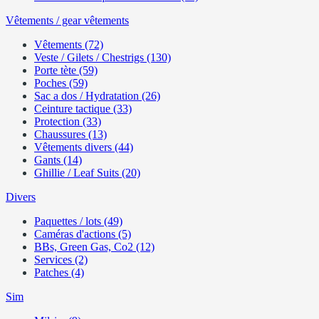
Vêtements / gear vêtements
Vêtements (72)
Veste / Gilets / Chestrigs (130)
Porte tète (59)
Poches (59)
Sac a dos / Hydratation (26)
Ceinture tactique (33)
Protection (33)
Chaussures (13)
Vêtements divers (44)
Gants (14)
Ghillie / Leaf Suits (20)
Divers
Paquettes / lots (49)
Caméras d'actions (5)
BBs, Green Gas, Co2 (12)
Services (2)
Patches (4)
Sim