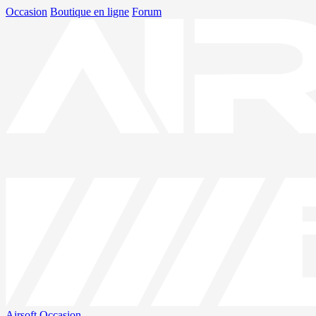
Occasion
Boutique en ligne
Forum
Airsoft
Occasion