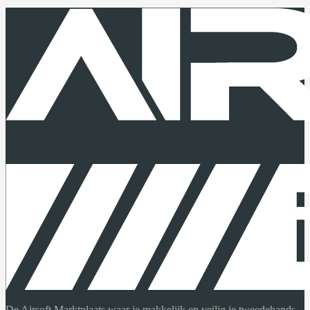
De Airsoft Marktplaats waar je makkelijk en veilig je tweedehands