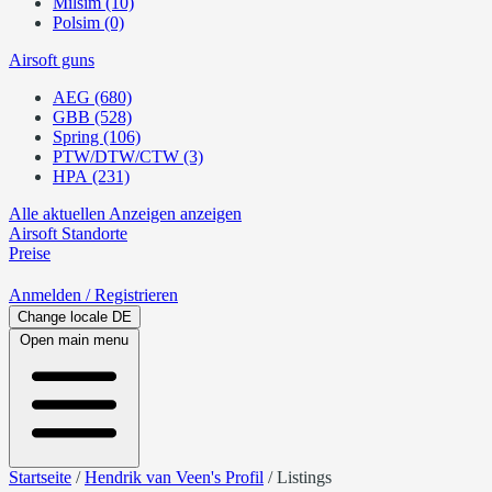
Milsim (10)
Polsim (0)
Airsoft guns
AEG (680)
GBB (528)
Spring (106)
PTW/DTW/CTW (3)
HPA (231)
Alle aktuellen Anzeigen anzeigen
Airsoft
Standorte
Preise
Anmelden
/ Registrieren
Change locale
DE
Open main menu
Startseite
/
Hendrik van Veen's Profil
/
Listings