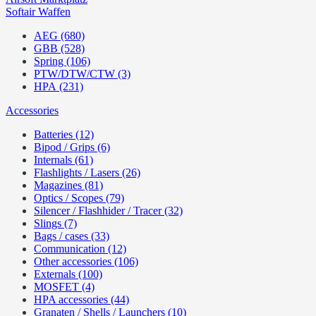
Softair Waffen
AEG (680)
GBB (528)
Spring (106)
PTW/DTW/CTW (3)
HPA (231)
Accessories
Batteries (12)
Bipod / Grips (6)
Internals (61)
Flashlights / Lasers (26)
Magazines (81)
Optics / Scopes (79)
Silencer / Flashhider / Tracer (32)
Slings (7)
Bags / cases (33)
Communication (12)
Other accessories (106)
Externals (100)
MOSFET (4)
HPA accessories (44)
Granaten / Shells / Launchers (10)