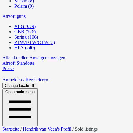
Milsim (8)
Polsim (0)
Airsoft guns
AEG (679)
GBB (526)
Spring (106)
PTW/DTW/CTW (3)
HPA (240)
Alle aktuellen Anzeigen anzeigen
Airsoft
Standorte
Preise
Anmelden
/ Registrieren
Change locale
DE
Open main menu
Startseite
/
Hendrik van Veen's Profil
/
Sold listings