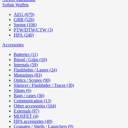
Softair Waffen
AEG (679)
GBB (526)
Spring (106)
PTW/DTW/CTW (3)
HPA (240)
Accessories
Batteries (11)
Bipod / Grips (10)
Internals (59)
Flashlights / Lasers (24)
Magazines (83)
Optics / Scopes (90)
Silencer / Flashhider / Tracer (30)
Slings (6)
Bags / cases (36)
Communication (13)
Other accessories (104)
Externals (97)
MOSFET (4)
HPA accessories (49)
Granaten / Shells / Launchers (9)