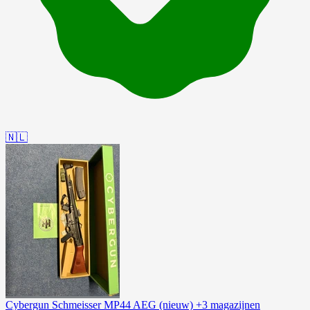
🇳🇱
Cybergun Schmeisser MP44 AEG (nieuw) +3 magazijnen