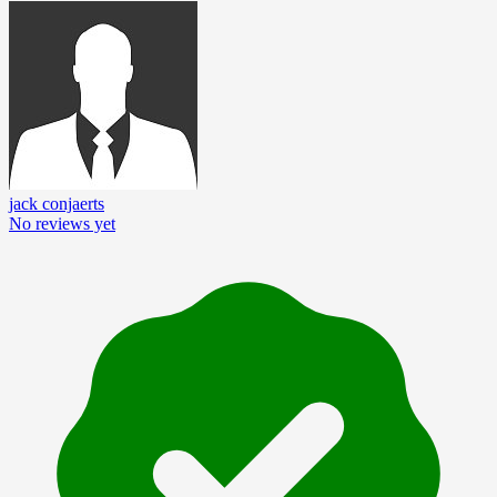
jack conjaerts
No reviews yet