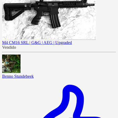
M4 CM16 SRL | G&G | AEG | Upgraded
Vendido
Benno Stundebeek