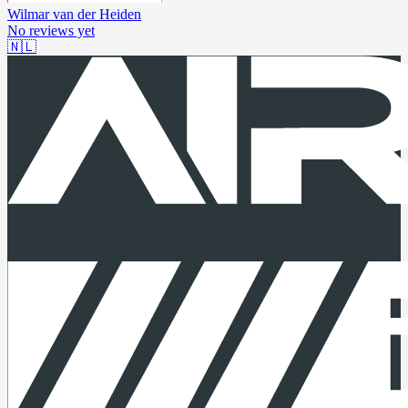
Wilmar van der Heiden
No reviews yet
🇳🇱