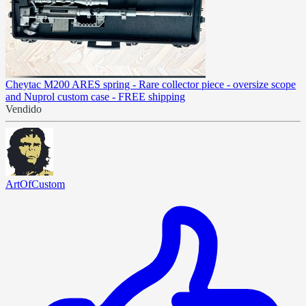
Cheytac M200 ARES spring - Rare collector piece - oversize scope
and Nuprol custom case - FREE shipping
Vendido
ArtOfCustom