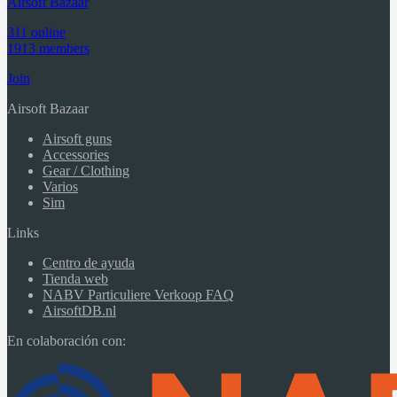
Airsoft Bazaar
311 online
1913 members
Join
Airsoft Bazaar
Airsoft guns
Accessories
Gear / Clothing
Varios
Sim
Links
Centro de ayuda
Tienda web
NABV Particuliere Verkoop FAQ
AirsoftDB.nl
En colaboración con: