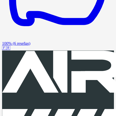
100%
(6 reseñas)
🇫🇷