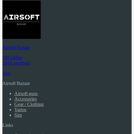
Airsoft Bazaar
390 online
1914 members
Join
Airsoft Bazaar
Airsoft guns
Accessories
Gear / Clothing
Varios
Sim
Links