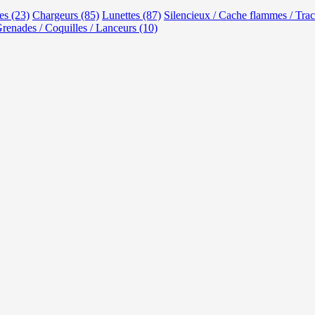
s (23)
Chargeurs (85)
Lunettes (87)
Silencieux / Cache flammes / Trac
renades / Coquilles / Lanceurs (10)