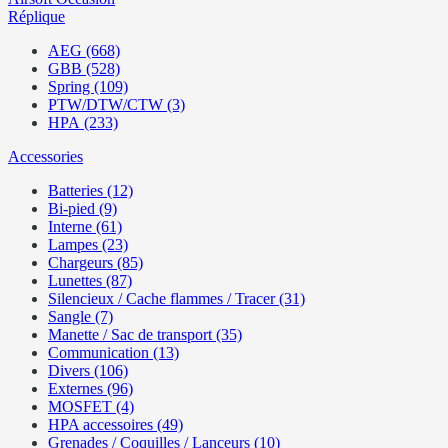
Réplique
AEG (668)
GBB (528)
Spring (109)
PTW/DTW/CTW (3)
HPA (233)
Accessories
Batteries (12)
Bi-pied (9)
Interne (61)
Lampes (23)
Chargeurs (85)
Lunettes (87)
Silencieux / Cache flammes / Tracer (31)
Sangle (7)
Manette / Sac de transport (35)
Communication (13)
Divers (106)
Externes (96)
MOSFET (4)
HPA accessoires (49)
Grenades / Coquilles / Lanceurs (10)