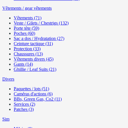
Vêtements / gear vêtements
Vêtements (71)
Veste / Gilets / Chestrigs (132)
Porte tète (59)
Poches (60)
Sac a dos / Hydratation (27)
Ceinture tactique (31)
Protection (33)
Chaussures (13)
Vêtements divers (45)
Gants (14)
Ghillie / Leaf Suits (21)
Divers
Paquettes / lots (51)
Caméras d'actions (6)
BBs, Green Gas, Co2 (11)
Services (2)
Patches (3)
Sim