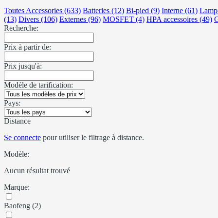
Toutes Accessories (633)
Batteries (12)
Bi-pied (9)
Interne (61)
Lampe
(13)
Divers (106)
Externes (96)
MOSFET (4)
HPA accessoires (49)
G
Recherche:
Prix à partir de:
Prix jusqu'à:
Modèle de tarification:
Pays:
Distance
Se connecte
pour utiliser le filtrage à distance.
Modèle:
Aucun résultat trouvé
Marque:
Baofeng (2)