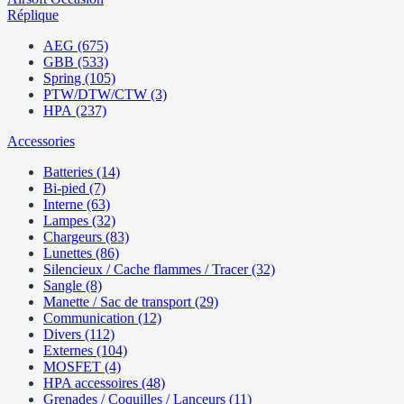
Réplique
AEG (675)
GBB (533)
Spring (105)
PTW/DTW/CTW (3)
HPA (237)
Accessories
Batteries (14)
Bi-pied (7)
Interne (63)
Lampes (32)
Chargeurs (83)
Lunettes (86)
Silencieux / Cache flammes / Tracer (32)
Sangle (8)
Manette / Sac de transport (29)
Communication (12)
Divers (112)
Externes (104)
MOSFET (4)
HPA accessoires (48)
Grenades / Coquilles / Lanceurs (11)