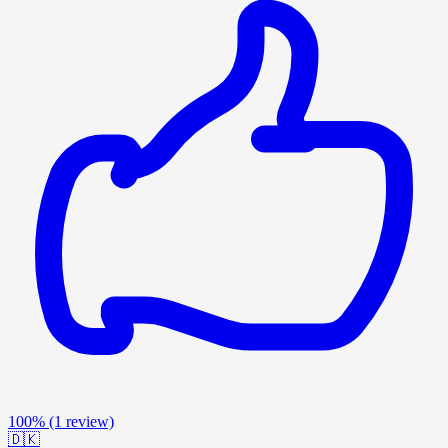
100%
(1 review)
🇩🇰