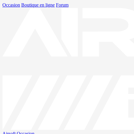
Occasion
Boutique en ligne
Forum
Airsoft
Occasion