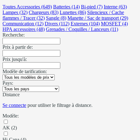
Toutes Accessories (649)
Batteries (14)
Bi-pied (7)
Interne (63)
Lampes (32)
Chargeurs (83)
Lunettes (86)
Silencieux / Cache
flammes / Tracer (32)
Sangle (8)
Manette / Sac de transport (29)
Communication (12)
Divers (112)
Externes (104)
MOSFET (4)
HPA accessoires (48)
Grenades / Coquilles / Lanceurs (11)
Recherche:
Prix à partir de:
Prix jusqu'à:
Modèle de tarification:
Pays:
Distance
Se connecte
pour utiliser le filtrage à distance.
Modèle:
AK (2)
Hi-Capa (4)