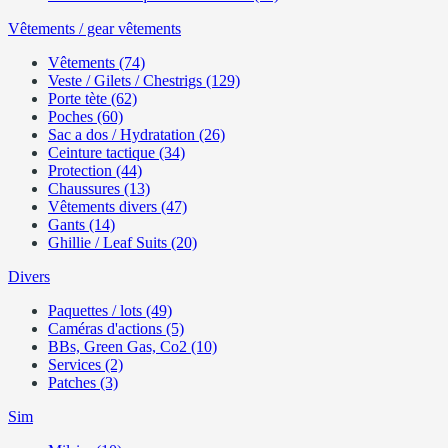
Vêtements / gear vêtements
Vêtements (74)
Veste / Gilets / Chestrigs (129)
Porte tète (62)
Poches (60)
Sac a dos / Hydratation (26)
Ceinture tactique (34)
Protection (44)
Chaussures (13)
Vêtements divers (47)
Gants (14)
Ghillie / Leaf Suits (20)
Divers
Paquettes / lots (49)
Caméras d'actions (5)
BBs, Green Gas, Co2 (10)
Services (2)
Patches (3)
Sim