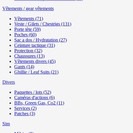
Vêtements / gear vêtements
Vêtements (71)
Veste / Gilets / Chestrigs (131)
Porte tète (59)
Poches (60)
Sac a dos / Hydratation (27)
Ceinture tactique (31)
Protection (32)
Chaussures (13)
Vêtements divers (45)
Gants (14)
Ghillie / Leaf Suits (21)
Divers
Paquettes / lots (52)
Caméras d'actions (6)
BBs, Green Gas, Co2 (11)
Services (2)
Patches (3)
Sim