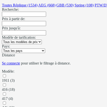
Toutes Réplique (1534)
AEG (668)
GBB (530)
Spring (108)
PTW/D
Recherche:
Prix à partir de:
Prix jusqu'à:
Modèle de tarification:
Pays:
Distance
Se connecte
pour utiliser le filtrage à distance.
Modèle:
1911 (3)
416 (18)
417 (4)