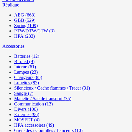
Réplique
AEG (668)
GBB (529)
Spring (109)
PTW/DTW/CTW (3)
HPA (233)
Accessories
Batteries (12)
Bi-pied (9)
Interne (61)
Lampes (23)
Chargeurs (85)
Lunettes (87)
Silencieux / Cache flammes / Tracer (31)
Sangle (7)
Manette / Sac de transport (35)
Communication (13)
Divers (106)
Externes (96)
MOSFET (4)
HPA accessoires (49)
Grenades / Coquilles / Lanceurs (10)