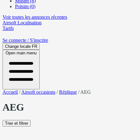
Milsim (8)
Polsim (0)
Voir toutes les annonces récentes
Airsoft
Localisation
Tarifs
Se connecte
/ S'inscrire
Change locale
FR
Open main menu
Accueil
/
Airsoft occasions
/
Réplique
/
AEG
AEG
Trier et filtrer