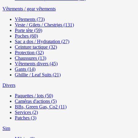
Vêtements / gear vêtements
Vêtements (73)
Veste / Gilets / Chestrigs (131)
Porte tète (59)
Poches (60)
Sac a dos / Hydratation (27)
Ceinture tactique (32)
Protection (32)
Chaussures (13)
Vêtements divers (45)
Gants (14)
Ghillie / Leaf Suits (21)
Divers
Paquettes / lots (50)
Caméras d'actions (5)
BBs, Green Gas, Co2 (11)
Services (2)
Patches (3)
Sim