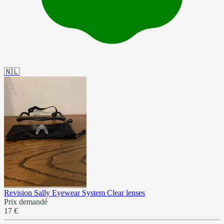
🇳🇱
Revision Sally Eyewear System Clear lenses
Prix demandé
17 €