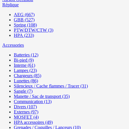
Réplique
AEG (667)
GBB (527)
Spring (108)
PTW/DTW/CTW (3)
HPA (233)
Accessories
Batteries (12)
Bi-pied (9)
Interne (61)
Lampes (23)
Chargeurs (85)
Lunettes (86)
Silencieux / Cache flammes / Tracer (31)
Sangle (7)
Manette / Sac de transport (35)
Communication (13)
Divers (107)
Externes (97)
MOSFET (4)
HPA accessoires (49)
Grenades / Coquilles / Lanceurs (10)