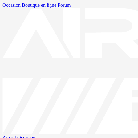
Occasion
Boutique en ligne
Forum
Airsoft
Occasion