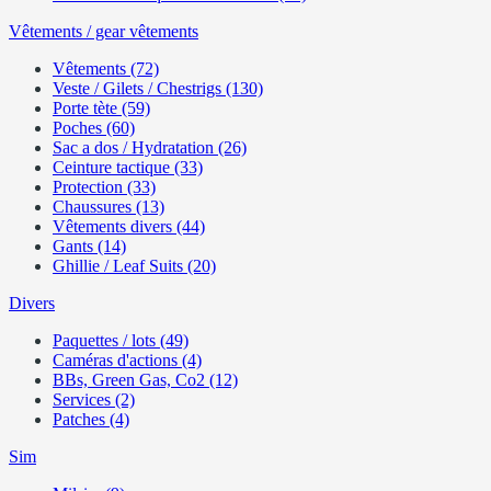
Vêtements / gear vêtements
Vêtements (72)
Veste / Gilets / Chestrigs (130)
Porte tète (59)
Poches (60)
Sac a dos / Hydratation (26)
Ceinture tactique (33)
Protection (33)
Chaussures (13)
Vêtements divers (44)
Gants (14)
Ghillie / Leaf Suits (20)
Divers
Paquettes / lots (49)
Caméras d'actions (4)
BBs, Green Gas, Co2 (12)
Services (2)
Patches (4)
Sim