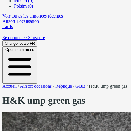
Milsim (9)
Polsim (0)
Voir toutes les annonces récentes
Airsoft
Localisation
Tarifs
Se connecte
/ S'inscrire
Change locale
FR
Open main menu
Accueil
/
Airsoft occasions
/
Réplique
/
GBB
/
H&K ump green gas
H&K ump green gas