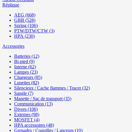
Réplique
AEG (668)
GBB (528)
Spring (106)
PTW/DTW/CTW (3)
HPA (230)
Accessories
Batteries (12)
Bi-pied (9)
Interne (62)
Lampes (23)
Chargeurs (85)
Lunettes (82)
Silencieux / Cache flammes / Tracer (32)
Sangle (7)
Manette / Sac de transport (35)
Communication (13)
Divers (106)
Externes (98)
MOSFET (4)
HPA accessoires (48)
Grenades / Coquilles / Lanceurs (10)