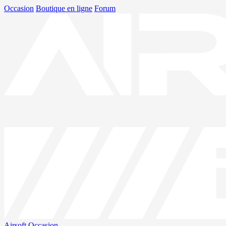
Occasion
Boutique en ligne
Forum
Airsoft
Occasion