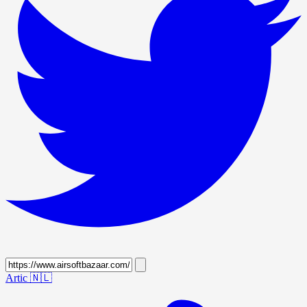
Artic
🇳🇱