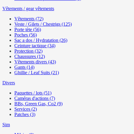
Vêtements / gear vêtements
Vêtements (72)
Veste / Gilets / Chestrigs (125)
Porte tète (56)
Poches (56)
Sac a dos / Hydratation (26)
Ceinture tactique (34)
Protection (32)
Chaussures (12)
Vêtements divers (43)
Gants (14)
Ghillie / Leaf Suits (21)
Divers
Paquettes / lots (51)
Caméras d'actions (7)
BBs, Green Gas, Co2 (9)
Services (2)
Patches (3)
Sim