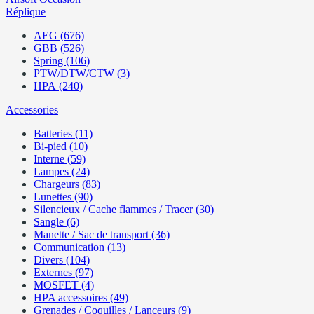
Réplique
AEG (676)
GBB (526)
Spring (106)
PTW/DTW/CTW (3)
HPA (240)
Accessories
Batteries (11)
Bi-pied (10)
Interne (59)
Lampes (24)
Chargeurs (83)
Lunettes (90)
Silencieux / Cache flammes / Tracer (30)
Sangle (6)
Manette / Sac de transport (36)
Communication (13)
Divers (104)
Externes (97)
MOSFET (4)
HPA accessoires (49)
Grenades / Coquilles / Lanceurs (9)