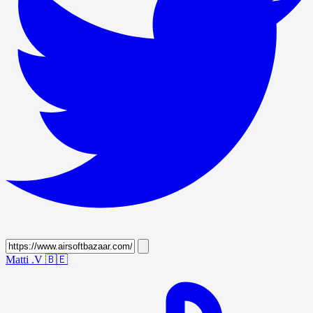
Matti .V
🇧🇪