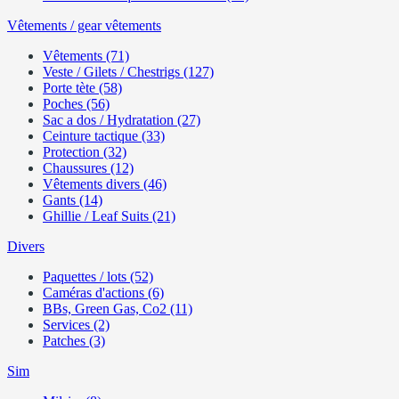
Vêtements / gear vêtements
Vêtements (71)
Veste / Gilets / Chestrigs (127)
Porte tète (58)
Poches (56)
Sac a dos / Hydratation (27)
Ceinture tactique (33)
Protection (32)
Chaussures (12)
Vêtements divers (46)
Gants (14)
Ghillie / Leaf Suits (21)
Divers
Paquettes / lots (52)
Caméras d'actions (6)
BBs, Green Gas, Co2 (11)
Services (2)
Patches (3)
Sim