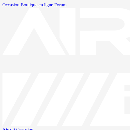
Occasion
Boutique en ligne
Forum
Airsoft
Occasion