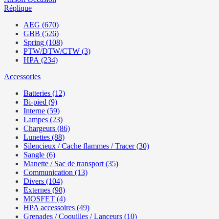
Réplique
AEG (670)
GBB (526)
Spring (108)
PTW/DTW/CTW (3)
HPA (234)
Accessories
Batteries (12)
Bi-pied (9)
Interne (59)
Lampes (23)
Chargeurs (86)
Lunettes (88)
Silencieux / Cache flammes / Tracer (30)
Sangle (6)
Manette / Sac de transport (35)
Communication (13)
Divers (104)
Externes (98)
MOSFET (4)
HPA accessoires (49)
Grenades / Coquilles / Lanceurs (10)