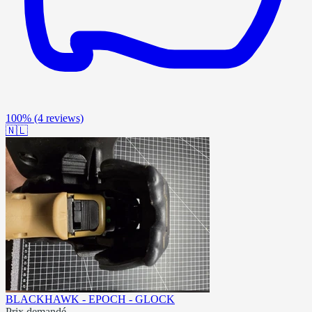
100%
(4 reviews)
🇳🇱
BLACKHAWK - EPOCH - GLOCK
Prix demandé