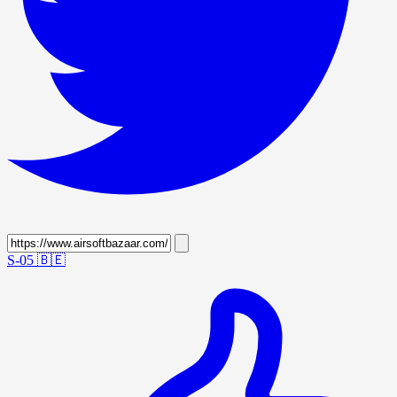
S-05
🇧🇪