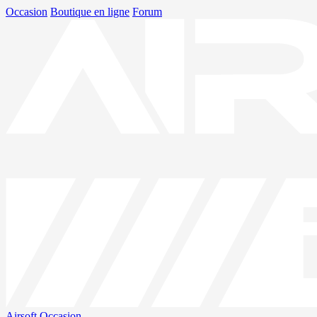
Occasion
Boutique en ligne
Forum
Airsoft
Occasion