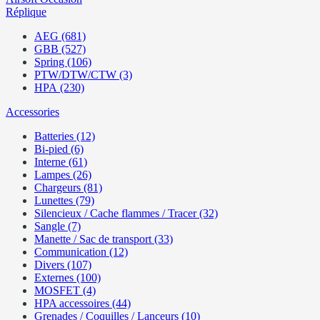
Réplique
AEG (681)
GBB (527)
Spring (106)
PTW/DTW/CTW (3)
HPA (230)
Accessories
Batteries (12)
Bi-pied (6)
Interne (61)
Lampes (26)
Chargeurs (81)
Lunettes (79)
Silencieux / Cache flammes / Tracer (32)
Sangle (7)
Manette / Sac de transport (33)
Communication (12)
Divers (107)
Externes (100)
MOSFET (4)
HPA accessoires (44)
Grenades / Coquilles / Lanceurs (10)