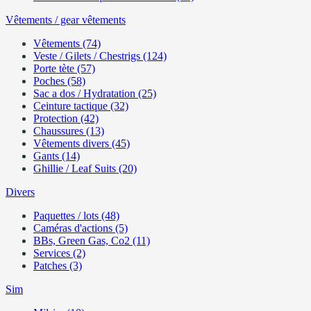
Vêtements / gear vêtements
Vêtements (74)
Veste / Gilets / Chestrigs (124)
Porte tète (57)
Poches (58)
Sac a dos / Hydratation (25)
Ceinture tactique (32)
Protection (42)
Chaussures (13)
Vêtements divers (45)
Gants (14)
Ghillie / Leaf Suits (20)
Divers
Paquettes / lots (48)
Caméras d'actions (5)
BBs, Green Gas, Co2 (11)
Services (2)
Patches (3)
Sim