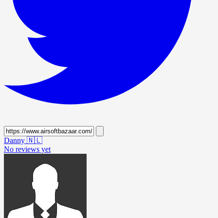
Danny
🇳🇱
No reviews yet