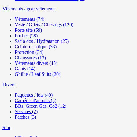
Vêtements / gear vêtements
Vêtements (74)
Veste / Gilets / Chestrigs (129)
Porte tète (59)
Poches (58)
Sac a dos / Hydratation (25)
Ceinture tactique (33)
Protection (34)
Chaussures (13)
Vêtements divers (45)
Gants (14)
Ghillie / Leaf Suits (20)
Divers
Paquettes / lots (49)
Caméras d'actions (5)
BBs, Green Gas, Co2 (12)
Services (2)
Patches (3)
Sim