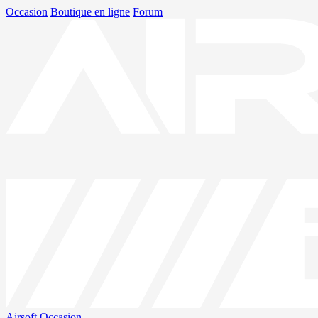
Occasion
Boutique en ligne
Forum
Airsoft
Occasion