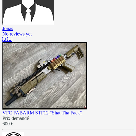
Jonas
No reviews yet
🇧🇪
VFC FABARM STF12 "Shat Tha Fack"
Prix demandé
600 €