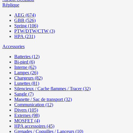
Réplique
AEG (674)
GBB (526)
Spring (106)
PTW/DTW/CTW (3)
HPA (231)
Accessories
Batteries (12)
Bi-pied (6)
Interne (62)
Lampes (26)
Chargeurs (82)
Lunettes (81)
Silencieux / Cache flammes / Tracer (32)
Sangle (7)
Manette / Sac de transport (32)
Communication (12)
Divers (105)
Externes (98)
MOSFET (4)
HPA accessoires (45)
Grenades / Coquilles / Lanceurs (10)