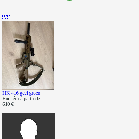
🇳🇱
HK 416 geel groen
Enchérir à partir de
610 €