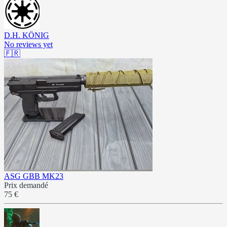
D.H. KÖNIG
No reviews yet
🇫🇷
ASG GBB MK23
Prix demandé
75 €