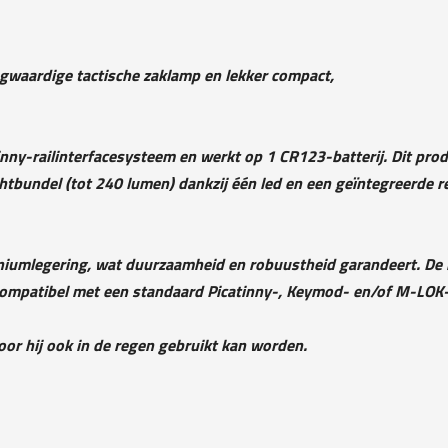
gwaardige tactische zaklamp en lekker compact,
y-railinterfacesysteem en werkt op 1 CR123-batterij. Dit produ
ichtbundel (tot 240 lumen) dankzij één led en een geïntegreerde 
iniumlegering, wat duurzaamheid en robuustheid garandeert. De b
compatibel met een standaard Picatinny-, Keymod- en/of M-LOK-
or hij ook in de regen gebruikt kan worden.
,