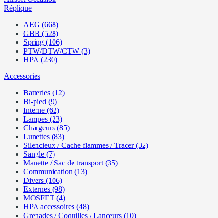
Réplique
AEG (668)
GBB (528)
Spring (106)
PTW/DTW/CTW (3)
HPA (230)
Accessories
Batteries (12)
Bi-pied (9)
Interne (62)
Lampes (23)
Chargeurs (85)
Lunettes (83)
Silencieux / Cache flammes / Tracer (32)
Sangle (7)
Manette / Sac de transport (35)
Communication (13)
Divers (106)
Externes (98)
MOSFET (4)
HPA accessoires (48)
Grenades / Coquilles / Lanceurs (10)