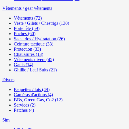
Vêtements / gear vêtements
Vêtements (72)
Veste / Gilets / Chestrigs (130)
Porte tète (59)
Poches (60)
Sac a dos / Hydratation (26)
Ceinture tactique (33)
Protection (33)
Chaussures (13)
Vêtements divers (45)
Gants (14)
Ghillie / Leaf Suits (21)
Divers
Paquettes / lots (49)
Caméras d'actions (4)
BBs, Green Gas, Co2 (12)
Services (2)
Patches (4)
Sim