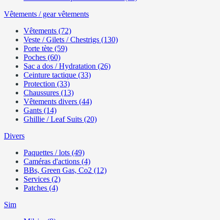
Vêtements / gear vêtements
Vêtements (72)
Veste / Gilets / Chestrigs (130)
Porte tète (59)
Poches (60)
Sac a dos / Hydratation (26)
Ceinture tactique (33)
Protection (33)
Chaussures (13)
Vêtements divers (44)
Gants (14)
Ghillie / Leaf Suits (20)
Divers
Paquettes / lots (49)
Caméras d'actions (4)
BBs, Green Gas, Co2 (12)
Services (2)
Patches (4)
Sim