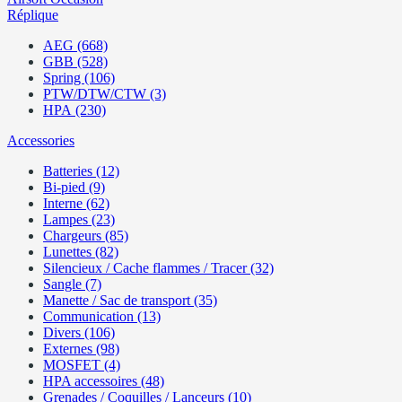
Réplique
AEG (668)
GBB (528)
Spring (106)
PTW/DTW/CTW (3)
HPA (230)
Accessories
Batteries (12)
Bi-pied (9)
Interne (62)
Lampes (23)
Chargeurs (85)
Lunettes (82)
Silencieux / Cache flammes / Tracer (32)
Sangle (7)
Manette / Sac de transport (35)
Communication (13)
Divers (106)
Externes (98)
MOSFET (4)
HPA accessoires (48)
Grenades / Coquilles / Lanceurs (10)