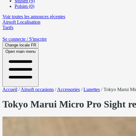
Milsim (9)
Polsim (0)
Voir toutes les annonces récentes
Airsoft
Localisation
Tarifs
Se connecte
/ S'inscrire
Change locale
FR
Open main menu
Accueil
/
Airsoft occasions
/
Accessories
/
Lunettes
/
Tokyo Marui Mic
Tokyo Marui Micro Pro Sight re