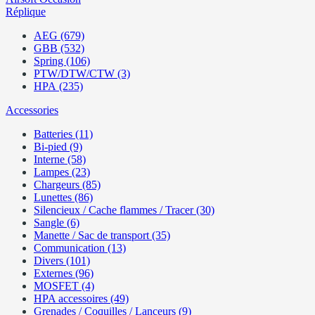
Réplique
AEG (679)
GBB (532)
Spring (106)
PTW/DTW/CTW (3)
HPA (235)
Accessories
Batteries (11)
Bi-pied (9)
Interne (58)
Lampes (23)
Chargeurs (85)
Lunettes (86)
Silencieux / Cache flammes / Tracer (30)
Sangle (6)
Manette / Sac de transport (35)
Communication (13)
Divers (101)
Externes (96)
MOSFET (4)
HPA accessoires (49)
Grenades / Coquilles / Lanceurs (9)