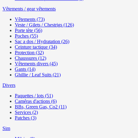
Vêtements / gear vêtements
Vêtements (73)
Veste / Gilets / Chestrigs (126)
Porte tète (56)
Poches (55)
Sac a dos / Hydratation (26)
Ceinture tactique (34)
Protection (32)
Chaussures (12)
Vêtements divers (45)
Gants (14)
Ghillie / Leaf Suits (21)
Divers
Paquettes / lots (51)
Caméras d'actions (6)
BBs, Green Gas, Co2 (11)
Services (2)
Patches (3)
Sim