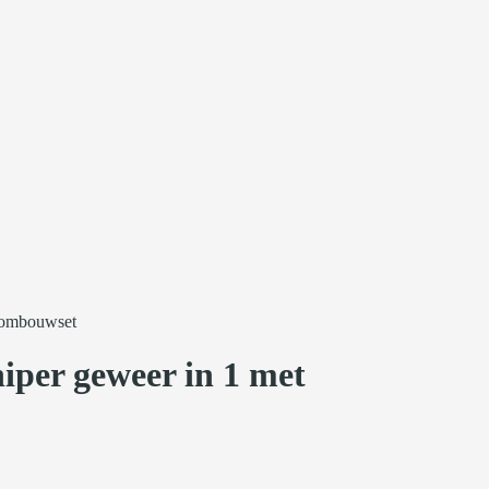
t ombouwset
niper geweer in 1 met