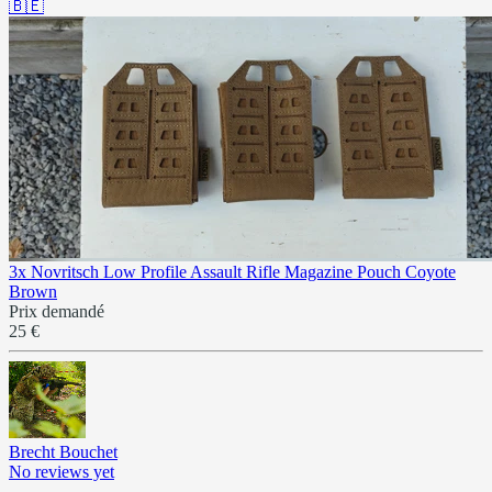
🇧🇪
3x Novritsch Low Profile Assault Rifle Magazine Pouch Coyote
Brown
Prix demandé
25 €
Brecht Bouchet
No reviews yet