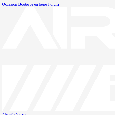
Occasion
Boutique en ligne
Forum
Airsoft
Occasion