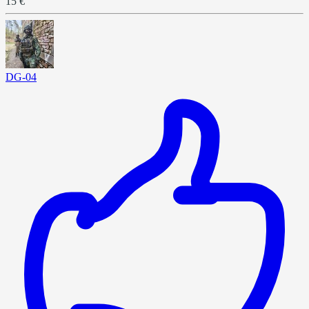
15 €
DG-04