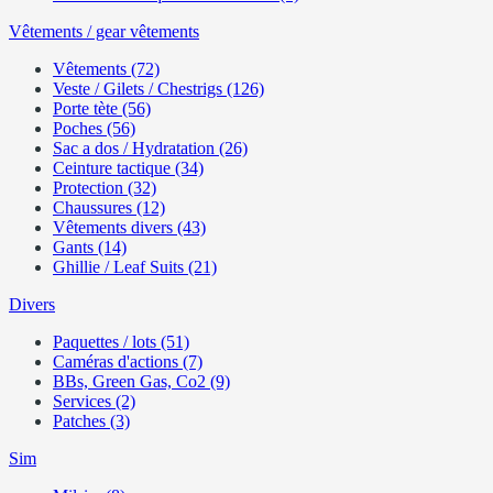
Vêtements / gear vêtements
Vêtements (72)
Veste / Gilets / Chestrigs (126)
Porte tète (56)
Poches (56)
Sac a dos / Hydratation (26)
Ceinture tactique (34)
Protection (32)
Chaussures (12)
Vêtements divers (43)
Gants (14)
Ghillie / Leaf Suits (21)
Divers
Paquettes / lots (51)
Caméras d'actions (7)
BBs, Green Gas, Co2 (9)
Services (2)
Patches (3)
Sim