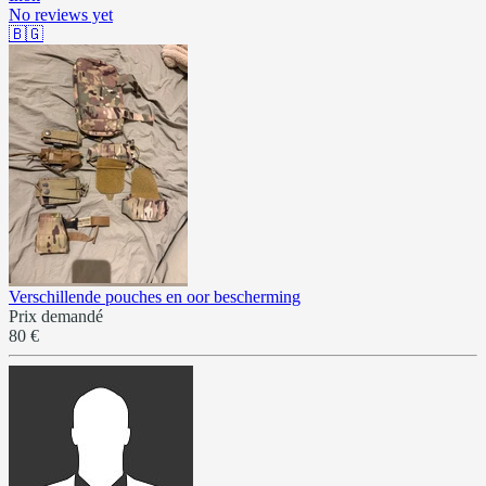
No reviews yet
🇧🇬
Verschillende pouches en oor bescherming
Prix demandé
80 €