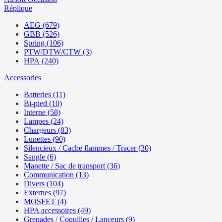
Réplique
AEG (679)
GBB (526)
Spring (106)
PTW/DTW/CTW (3)
HPA (240)
Accessories
Batteries (11)
Bi-pied (10)
Interne (58)
Lampes (24)
Chargeurs (83)
Lunettes (90)
Silencieux / Cache flammes / Tracer (30)
Sangle (6)
Manette / Sac de transport (36)
Communication (13)
Divers (104)
Externes (97)
MOSFET (4)
HPA accessoires (49)
Grenades / Coquilles / Lanceurs (9)