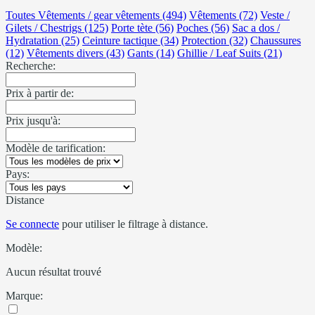
Toutes Vêtements / gear vêtements (494)
Vêtements (72)
Veste /
Gilets / Chestrigs (125)
Porte tète (56)
Poches (56)
Sac a dos /
Hydratation (25)
Ceinture tactique (34)
Protection (32)
Chaussures
(12)
Vêtements divers (43)
Gants (14)
Ghillie / Leaf Suits (21)
Recherche:
Prix à partir de:
Prix jusqu'à:
Modèle de tarification:
Pays:
Distance
Se connecte
pour utiliser le filtrage à distance.
Modèle:
Aucun résultat trouvé
Marque: