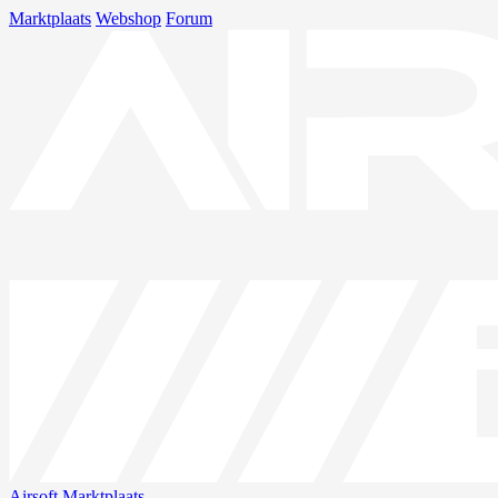
Marktplaats
Webshop
Forum
Airsoft
Marktplaats