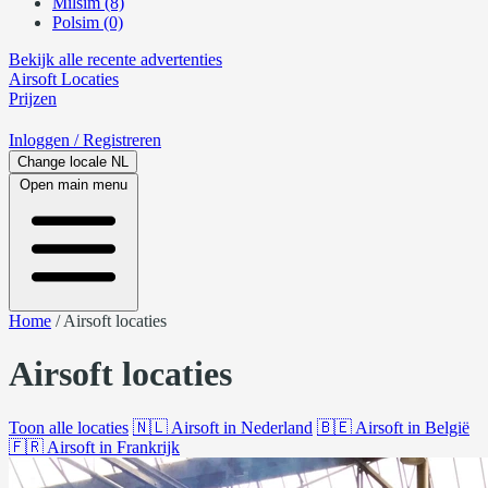
Milsim (8)
Polsim (0)
Bekijk alle recente advertenties
Airsoft
Locaties
Prijzen
Inloggen
/ Registreren
Change locale
NL
Open main menu
Home
/
Airsoft locaties
Airsoft locaties
Toon alle locaties
🇳🇱
Airsoft in Nederland
🇧🇪
Airsoft in België
🇫🇷
Airsoft in Frankrijk