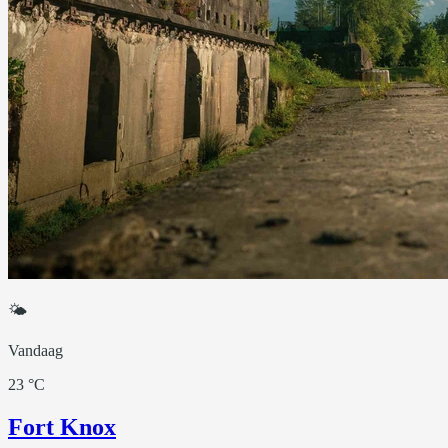
🌤
Vandaag
23 °C
Fort Knox