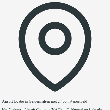
Airsoft locatie in Geldermalsen met 2,400 m² speelveld
Het Nationaal Airsoft Centrum (NAC) in Geldermalsen is de plek