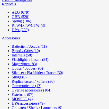
Replica's
AEG (679)
GBB (528)
Spring (106)
PTW/DTW/CTW (3)
HPA (239)
Accessoires
Batterijen / Accu's (11)
Bipod / Grips (10)
Internals (58)
Flashlights / Lasers (24)
Magazijnen (83)
Optics / Scopes (90)
Silencer / Flashhider / Tracer (30)
Slings (6)
Replica tassen / koffers (36)
Communicatie (13)
Overige accessoires (104)
Externals (97)
MOSFET (4)
HPA accessoires (49)
Granaten / Shells / Launchers (9)