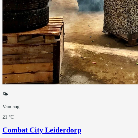
🌤
Vandaag
21 °C
Combat City Leiderdorp