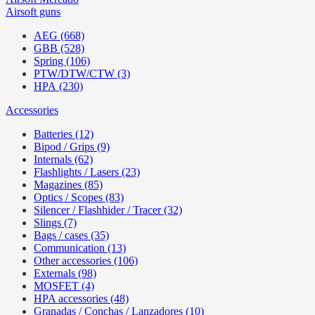
Airsoft guns
AEG (668)
GBB (528)
Spring (106)
PTW/DTW/CTW (3)
HPA (230)
Accessories
Batteries (12)
Bipod / Grips (9)
Internals (62)
Flashlights / Lasers (23)
Magazines (85)
Optics / Scopes (83)
Silencer / Flashhider / Tracer (32)
Slings (7)
Bags / cases (35)
Communication (13)
Other accessories (106)
Externals (98)
MOSFET (4)
HPA accessories (48)
Granadas / Conchas / Lanzadores (10)