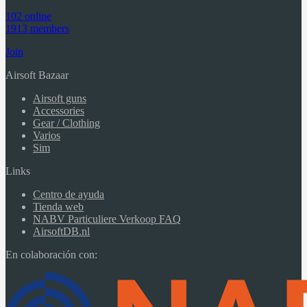
102 online
1913 members
Join
Airsoft Bazaar
Airsoft guns
Accessories
Gear / Clothing
Varios
Sim
Links
Centro de ayuda
Tienda web
NABV Particuliere Verkoop FAQ
AirsoftDB.nl
En colaboración con: