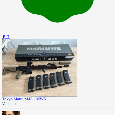
🇵🇹
Tokyo Marui M4A1 MWS
Vendido