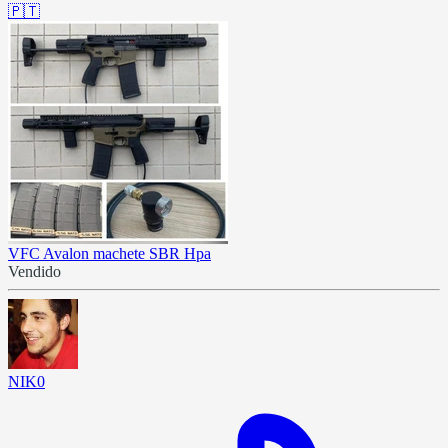
🇵🇹
VFC Avalon machete SBR Hpa
Vendido
NIK0