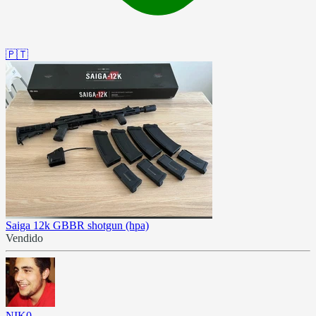
🇵🇹
Saiga 12k GBBR shotgun (hpa)
Vendido
NIK0