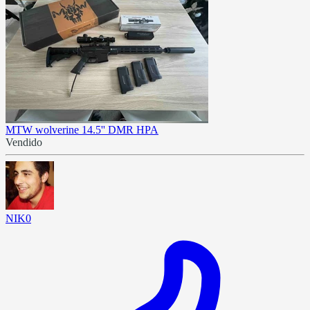
MTW wolverine 14.5'' DMR HPA
Vendido
NIK0