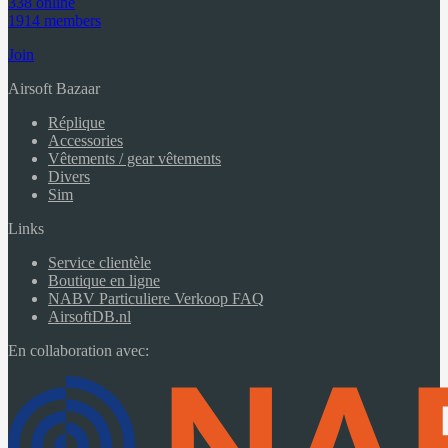
338 online
1914 members
Join
Airsoft Bazaar
Réplique
Accessories
Vêtements / gear vêtements
Divers
Sim
Links
Service clientèle
Boutique en ligne
NABV Particuliere Verkoop FAQ
AirsoftDB.nl
En collaboration avec: