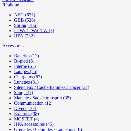
Réplique
AEG (677)
GBB (526)
Spring (106)
PTW/DTW/CTW (3)
HPA (232)
Accessories
Batteries (12)
Bi-pied (6)
Interne (61)
Lampes (25)
Chargeurs (82)
Lunettes (81)
Silencieux / Cache flammes / Tracer (32)
Sangle (7)
Manette / Sac de transport (35)
Communication (12)
Divers (104)
Externes (98)
MOSFET (4)
HPA accessoires (45)
Grenades / Coquilles / Lanceurs (10)