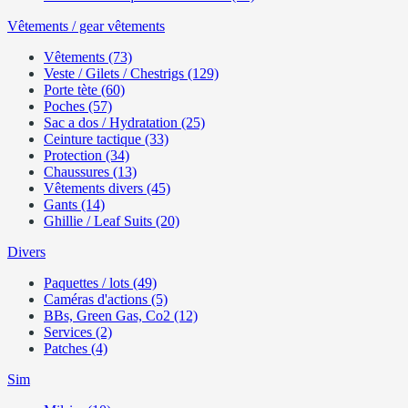
Vêtements / gear vêtements
Vêtements (73)
Veste / Gilets / Chestrigs (129)
Porte tète (60)
Poches (57)
Sac a dos / Hydratation (25)
Ceinture tactique (33)
Protection (34)
Chaussures (13)
Vêtements divers (45)
Gants (14)
Ghillie / Leaf Suits (20)
Divers
Paquettes / lots (49)
Caméras d'actions (5)
BBs, Green Gas, Co2 (12)
Services (2)
Patches (4)
Sim