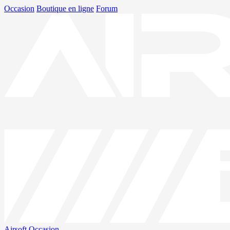
Occasion
Boutique en ligne
Forum
Airsoft
Occasion