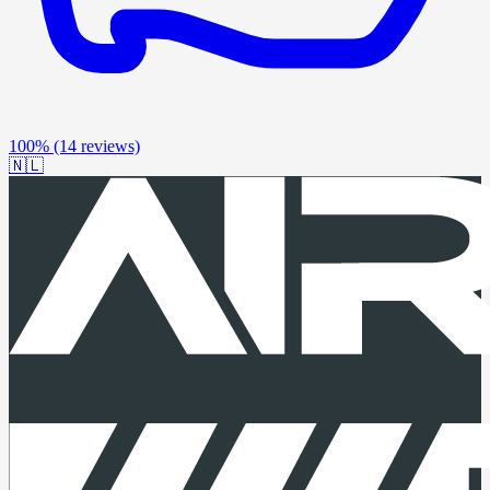
100%
(14 reviews)
🇳🇱