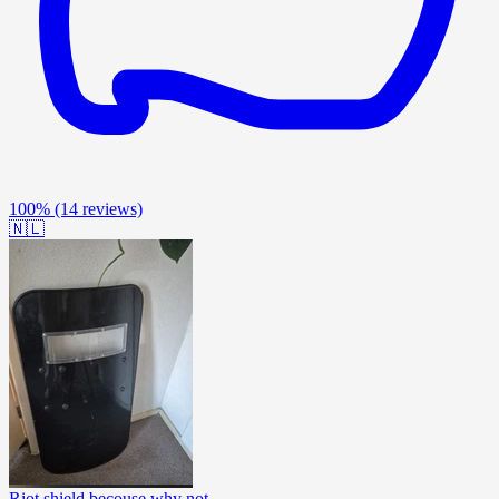
100%
(14 reviews)
🇳🇱
Riot shield becouse why not