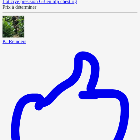
Lot crye presision G3 en nfp chest rig
Prix à déterminer
K. Reinders