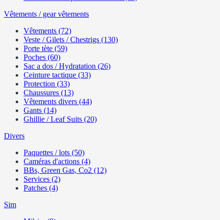
Vêtements / gear vêtements
Vêtements (72)
Veste / Gilets / Chestrigs (130)
Porte tète (59)
Poches (60)
Sac a dos / Hydratation (26)
Ceinture tactique (33)
Protection (33)
Chaussures (13)
Vêtements divers (44)
Gants (14)
Ghillie / Leaf Suits (20)
Divers
Paquettes / lots (50)
Caméras d'actions (4)
BBs, Green Gas, Co2 (12)
Services (2)
Patches (4)
Sim