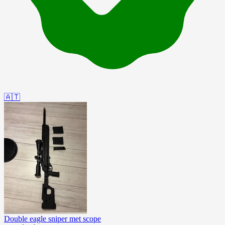
🇦🇹
Double eagle sniper met scope