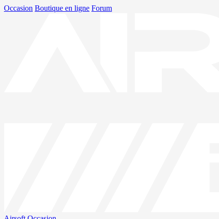
Occasion
Boutique en ligne
Forum
Airsoft
Occasion