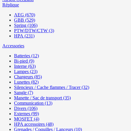
Réplique
AEG (670)
GBB (529)
Spring (106)
PTW/DTW/CTW (3)
HPA (231)
Accessories
Batteries (12)
Bi-pied (9)
Interne (63)
Lampes (23)
Chargeurs (85)
Lunettes (82)
Silencieux / Cache flammes / Tracer (32)
Sangle (7)
Manette / Sac de transport (35)
Communication (13)
Divers (106)
Externes (99)
MOSFET (4)
HPA accessoires (48)
Grenades / Coquilles / Lanceurs (10)