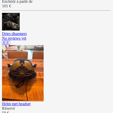
Enchérir à partir de
101 €
Dries dhaemers
No reviews yet
🇧🇪
Helm met headset
Réservé
50 €