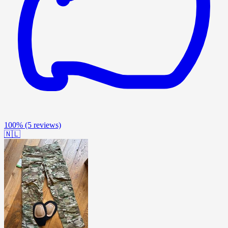
100%
(5 reviews)
🇳🇱