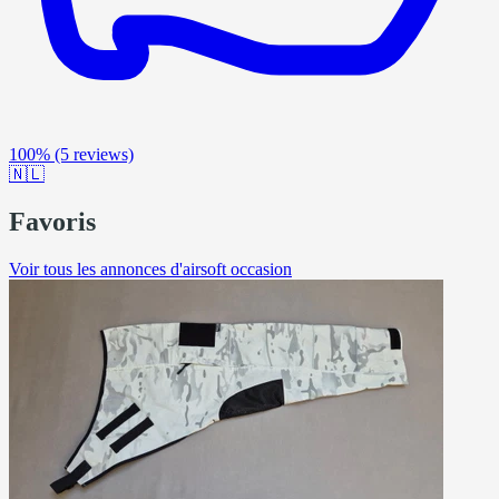
100%
(5 reviews)
🇳🇱
Favoris
Voir tous les annonces d'airsoft occasion