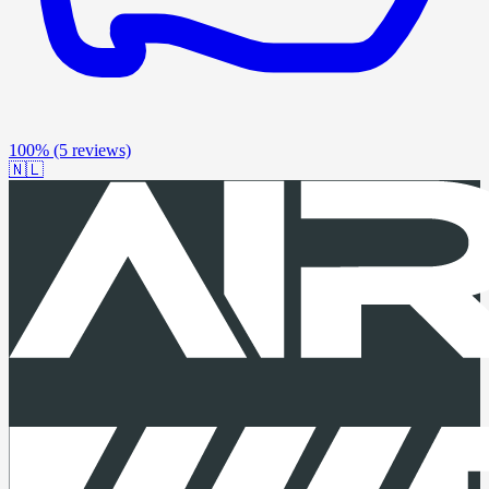
100%
(5 reviews)
🇳🇱